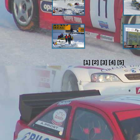
[
1
] [
2]
[
3
]
[
4
]
[
5
]