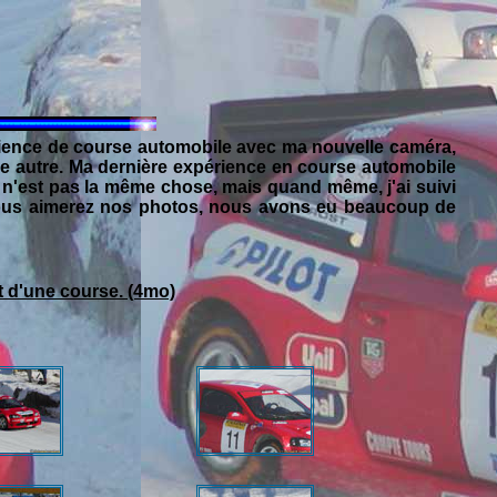
érience de course automobile avec ma nouvelle caméra,
tre autre. Ma dernière expérience en course automobile
 n'est pas la même chose, mais quand même, j'ai suivi
vous aimerez nos photos, nous avons eu beaucoup de
t d'une course. (4mo)