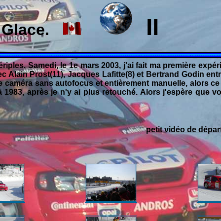
II
r Glace.
ériples.
Samedi, le 1e mars 2003, j'ai fait ma première exp
ec Alain Prost(11), Jacques Lafitte(8) et Bertrand Godin en
ne caméra sans autofocus et entièrement manuelle, alors ce
1983, après je n'y ai plus retouché.
Alors j'espère que 
petit vidéo de dépar