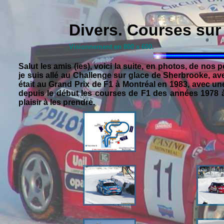
Divers. Courses su
Visionnement en 800 x 600.
Salut les amis (ies), voici la suite, en photos, de nos p
je suis allé au Challenge sur glace de Sherbrooke, av
était au Grand Prix de F1 à Montréal en 1983, avec u
depuis le début les courses de F1 des années 1978 à 
plaisir à les prendre.